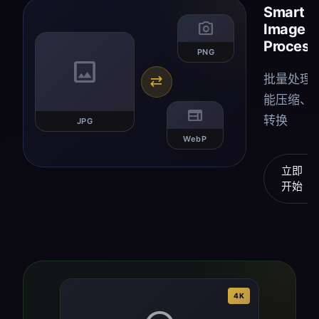
Smart
photo_camera
Image
Process
PNG
image
批量处理
sync_alt
能压缩、
web
转换
JPG
WebP
立即
arrow_forwar
开始
4K