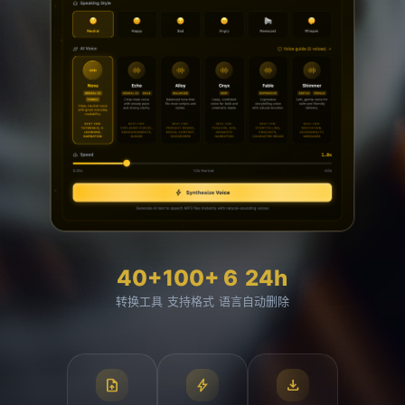
40+
100+
6
24h
转换工具
支持格式
语言
自动删除
upload_file
bolt
download