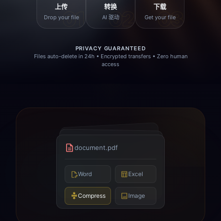
上传
转换
下载
01
02
03
Drop your file
AI 驱动
Get your file
PRIVACY GUARANTEED
Files auto-delete in 24h • Encrypted transfers • Zero human
access
description
document.pdf
edit_document
table_chart
Word
Excel
compress
image
Compress
Image