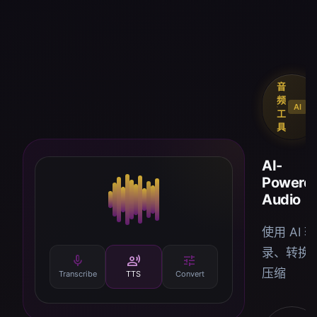
音
频
AI
工
具
AI-
Powere
Audio
使用 AI 转
录、转换
mic
record_voice_over
tune
压缩
Transcribe
TTS
Convert